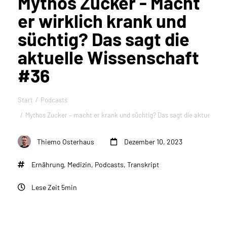
Mythos Zucker - Macht
er wirklich krank und
süchtig? Das sagt die
aktuelle Wissenschaft
#36
Start
Podcasts
Sie befinden sich hier:
Mythos Zucker – macht er krank und süchtig? Das sagt die aktuelle W
Thiemo Osterhaus
Dezember 10, 2023
Ernährung
,
Medizin
,
Podcasts
,
Transkript
Lese Zeit 5min