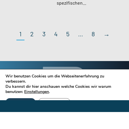
spezifischen…
1
2
3
4
5
…
8
→
Wir benutzen Cookies um die Webseitenerfahrung zu
verbessern.
Du kannst dir hier anschauen welche Cookies wir warum
benutzen:
Einstellungen
.
Akzeptieren
Einstellungen
NEWSLETTER
Jetzt registrieren