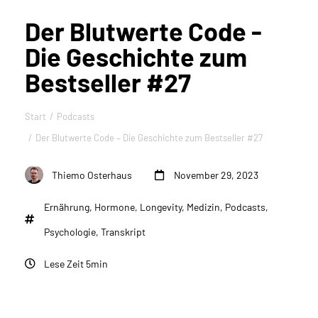
Der Blutwerte Code -
Die Geschichte zum
Bestseller #27
Start
Podcasts
Sie befinden sich hier:
Der Blutwerte Code – Die Geschichte zum Bestseller #27
Thiemo Osterhaus
November 29, 2023
Ernährung
,
Hormone
,
Longevity
,
Medizin
,
Podcasts
,
Psychologie
,
Transkript
Lese Zeit 5min