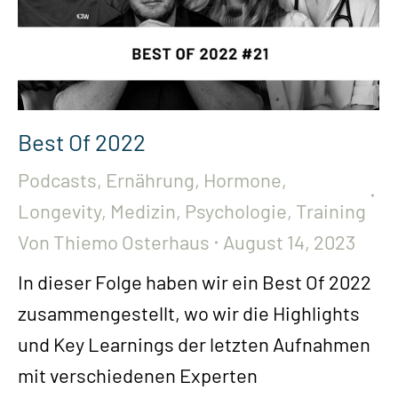
Best Of 2022
Podcasts
,
Ernährung
,
Hormone
,
Longevity
,
Medizin
,
Psychologie
,
Training
Von
Thiemo Osterhaus
August 14, 2023
In dieser Folge haben wir ein Best Of 2022
zusammengestellt, wo wir die Highlights
und Key Learnings der letzten Aufnahmen
mit verschiedenen Experten