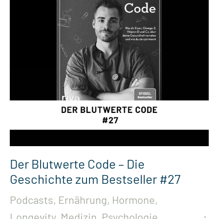
Der Blutwerte Code – Die
Geschichte zum Bestseller #27
Podcasts
,
Ernährung
,
Hormone
,
Longevity
,
Medizin
,
Psychologie
,