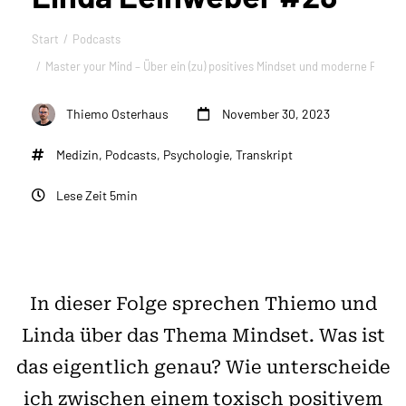
Start
Podcasts
Sie befinden sich hier:
Master your Mind – Über ein (zu) positives Mindset und moderne Psych
Thiemo Osterhaus
November 30, 2023
Medizin
,
Podcasts
,
Psychologie
,
Transkript
Lese Zeit 5min
In dieser Folge sprechen Thiemo und
Linda über das Thema Mindset. Was ist
das eigentlich genau? Wie unterscheide
ich zwischen einem toxisch positivem