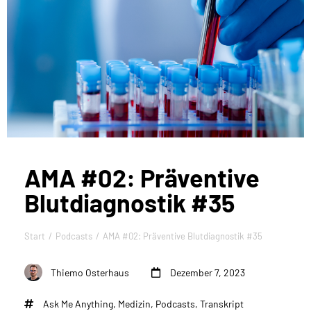
AMA #02: Präventive
Blutdiagnostik #35
Start
Podcasts
AMA #02: Präventive Blutdiagnostik #35
Sie befinden sich hier:
Thiemo Osterhaus
Dezember 7, 2023
Ask Me Anything
,
Medizin
,
Podcasts
,
Transkript