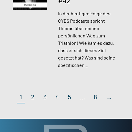
#42
In der heutigen Folge des
CYBS Podcasts spricht
Thiemo über seinen
persönlichen Weg zum
Triathlon! Wie kam es dazu,
dass er sich dieses Ziel
gesetzt hat? Was sind seine
spezifischen…
1
2
3
4
5
…
8
→