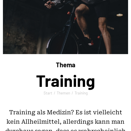
Thema
Training
Start
Themen
Training
Sie befinden sich hier:
Training als Medizin? Es ist vielleicht
kein Allheilmittel, allerdings kann man
durchaus sagen, dass es wahrscheinlich